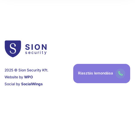
2025 © Sion Security Kft.
Riasztás lemondása
Website by
WPO
Social by
SocialWings
DISZPÉCSERSZOLGÁLAT
0-24 távfelügyelet:
+36 70 431 8111